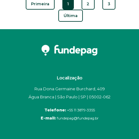
Primeira
1
2
3
Última
Localização
Rua Dona Germaine Burchard, 409
Água Branca | São Paulo | SP | 05002-062
Telefone:
+55 11 3879-3355
E-mail:
fundepag@fundepag.br