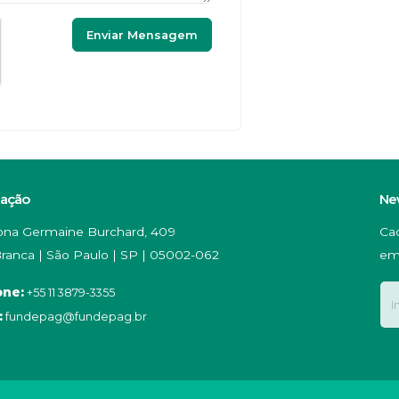
zação
Ne
na Germaine Burchard, 409
Ca
ranca | São Paulo | SP | 05002-062
em
one:
+55 11 3879-3355
:
fundepag@fundepag.br