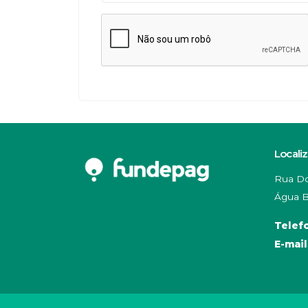
Locali
Rua Do
Água B
Telef
E-mail