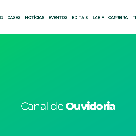
AG
CASES
NOTÍCIAS
EVENTOS
EDITAIS
LAB.F
CARREIRA
T
Canal de
Ouvidoria