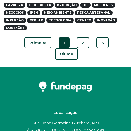
CARREIRA
CCDCIRCULA
PRODUÇÃO
ICT
MULHERES
NEGÓCIOS
IPEN
MEIO AMBIENTE
PESCA ARTESANAL
INCLUSÃO
CEPLAC
TECNOLOGIA
CTI-TEC
INOVAÇÃO
CONEXÕES
Primeira
1
2
3
Última
Localização
Rua Dona Germaine Burchard, 409
Água Branca | São Paulo | SP | 05002-062