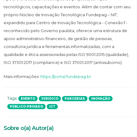
tecnológicos, capacitações e eventos. Além de contar com seu
próprio Núcleo de Inovação Tecnológica Fundepag – NIT,
expandido para Centro de Inovação Tecnológica - Conexão.f -
reconhecido pelo Governo paulista, oferece uma estrutura de
apoio administrativo-financeiro, de gestão de pessoas,
consultoria jurídica e ferramentas informatizadas, com a
qualidade e ética assessoradas pelas ISO 9001:2015 (qualidade),
ISO 37301:2017 (compliance) e ISO 37001:2017 (antissuborno).
Mais informações:
https://portal.fundepag.br
Tags:
EVENTO
JURIDICO
PARCERIAS
INOVAÇÃO
PÚBLICO-PRIVADO
ICT
Sobre o(a) Autor(a)