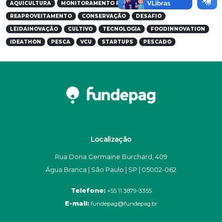
AQUICULTURA
MONITORAMENTO PESQUEIRO
CONEXÃO
REAPROVEITAMENTO
CONSERVAÇÃO
DESAFIO
LEIDAINOVAÇÃO
CULTIVO
TECNOLOGIA
FOODINNOVATION
IDEATHON
PESCA
VCU
STARTUPS
PESCADO
Localização
Rua Dona Germaine Burchard, 409
Água Branca | São Paulo | SP | 05002-062
Telefone:
+55 11 3879-3355
E-mail:
fundepag@fundepag.br