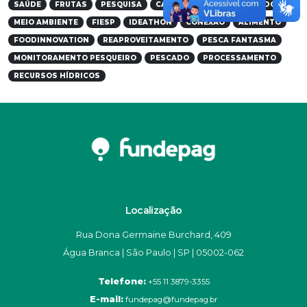
SAÚDE
FRUTAS
PESQUISA
CAFE
CULTIVARES HÍBRIDOS
MEIO AMBIENTE
FIESP
IDEATHON
CONEXÃO
ALIMENTO
FOODINNOVATION
REAPROVEITAMENTO
PESCA FANTASMA
MONITORAMENTO PESQUEIRO
PESCADO
PROCESSAMENTO
RECURSOS HÍDRICOS
Localização
Rua Dona Germaine Burchard, 409
Água Branca | São Paulo | SP | 05002-062
Telefone:
+55 11 3879-3355
E-mail:
fundepag@fundepag.br