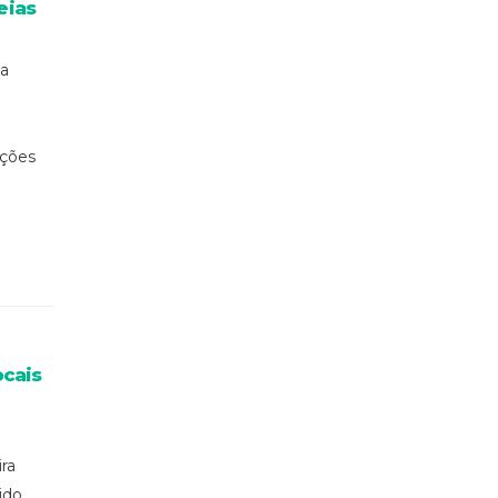
eias
la
uções
ocais
ra
ido