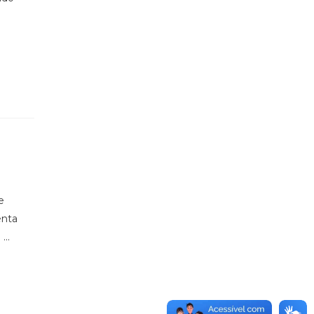
e
enta
...