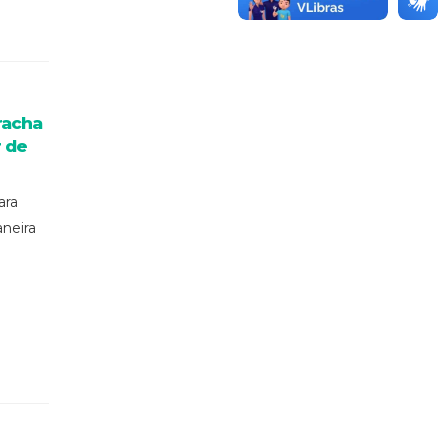
racha
r de
ara
neira