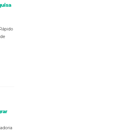
quisa
Rápido
 de
rar
adoria