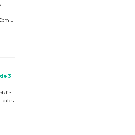
a
om ...
 de 3
b.f e
, antes