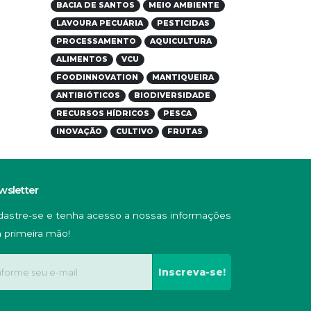
BACIA DE SANTOS
MEIO AMBIENTE
LAVOURA PECUÁRIA
PESTICIDAS
PROCESSAMENTO
AQUICULTURA
ALIMENTOS
VCU
FOODINNOVATION
MANTIQUEIRA
ANTIBIÓTICOS
BIODIVERSIDADE
RECURSOS HÍDRICOS
PESCA
INOVAÇÃO
CULTIVO
FRUTAS
wsletter
dastre-se e tenha acesso a nossas informações
 primeira mão!
Inscreva-se!