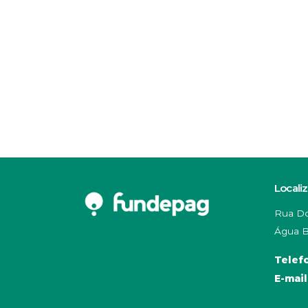
Locali
Rua Do
Água B
Telef
E-mail