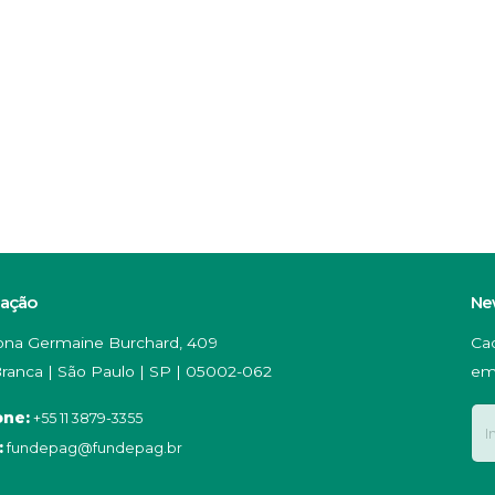
zação
Ne
na Germaine Burchard, 409
Ca
ranca | São Paulo | SP | 05002-062
em
one:
+55 11 3879-3355
:
fundepag@fundepag.br