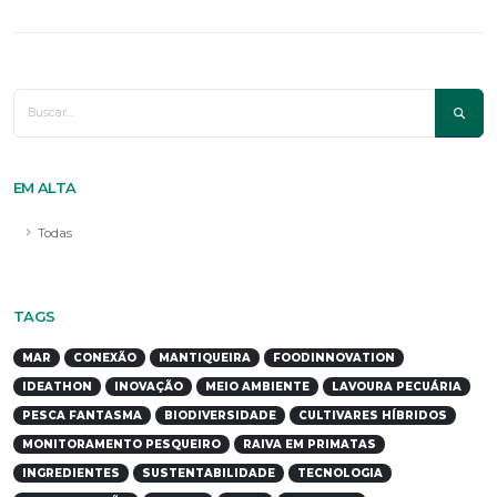
EM ALTA
Todas
TAGS
MAR
CONEXÃO
MANTIQUEIRA
FOODINNOVATION
IDEATHON
INOVAÇÃO
MEIO AMBIENTE
LAVOURA PECUÁRIA
PESCA FANTASMA
BIODIVERSIDADE
CULTIVARES HÍBRIDOS
MONITORAMENTO PESQUEIRO
RAIVA EM PRIMATAS
INGREDIENTES
SUSTENTABILIDADE
TECNOLOGIA