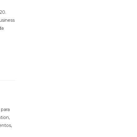
20.
Business
da
 para
tion,
entos,