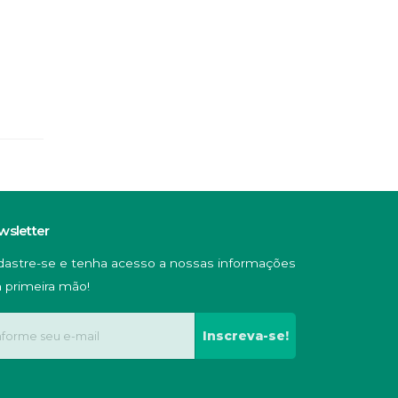
wsletter
dastre-se e tenha acesso a nossas informações
 primeira mão!
Inscreva-se!