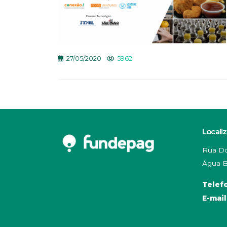
27/05/2020
5962
Locali
Rua Do
Água B
Telef
E-mail