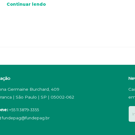
Continuar lendo
zação
Ne
na Germaine Burchard, 409
Ca
ranca | São Paulo | SP | 05002-062
em
one:
+55 11 3879-3355
:
fundepag@fundepag.br