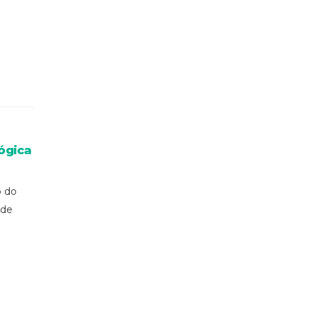
ógica
o do
 de