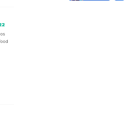
22
vos
food