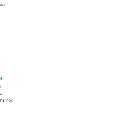
tos
H
e
ão
nhembi,