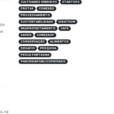
CULTIVARES HÍBRIDOS
STARTUPS
FRUTAS
CONEXÃO
PROCESSAMENTO
SUSTENTABILIDADE
IDEATHON
nto
REAPROVEITAMENTO
CAFE
sa
SAÚDE
CONEXAOF
CONSERVAÇÃO
ALIMENTOS
DESAFIO
PESQUISA
PESCA FANTASMA
PARCERIAPUBLICOPRIVADO
i, na