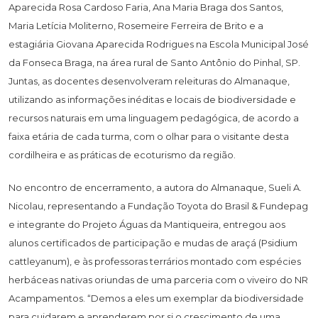
Aparecida Rosa Cardoso Faria, Ana Maria Braga dos Santos,
Maria Letícia Moliterno, Rosemeire Ferreira de Brito e a
estagiária Giovana Aparecida Rodrigues na Escola Municipal José
da Fonseca Braga, na área rural de Santo Antônio do Pinhal, SP.
Juntas, as docentes desenvolveram releituras do Almanaque,
utilizando as informações inéditas e locais de biodiversidade e
recursos naturais em uma linguagem pedagógica, de acordo a
faixa etária de cada turma, com o olhar para o visitante desta
cordilheira e as práticas de ecoturismo da região.
No encontro de encerramento, a autora do Almanaque, Sueli A.
Nicolau, representando a Fundação Toyota do Brasil & Fundepag
e integrante do Projeto Águas da Mantiqueira, entregou aos
alunos certificados de participação e mudas de araçá (Psidium
cattleyanum), e às professoras terrários montado com espécies
herbáceas nativas oriundas de uma parceria com o viveiro do NR
Acampamentos. “Demos a eles um exemplar da biodiversidade
para cuidarem e aprenderem por si o crescimento de uma