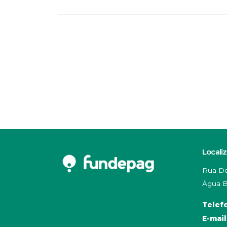
Locali
Rua Do
Água B
Telef
E-mail