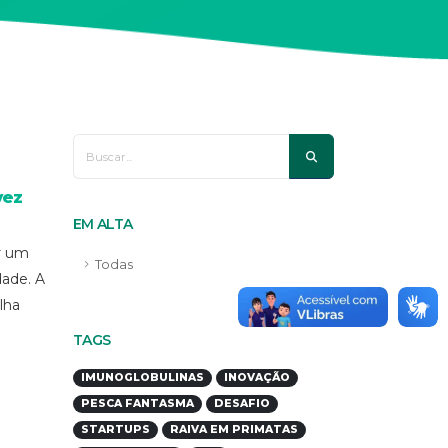
vez
EM ALTA
r um
Todas
dade. A
lha
TAGS
IMUNOGLOBULINAS
INOVAÇÃO
PESCA FANTASMA
DESAFIO
STARTUPS
RAIVA EM PRIMATAS