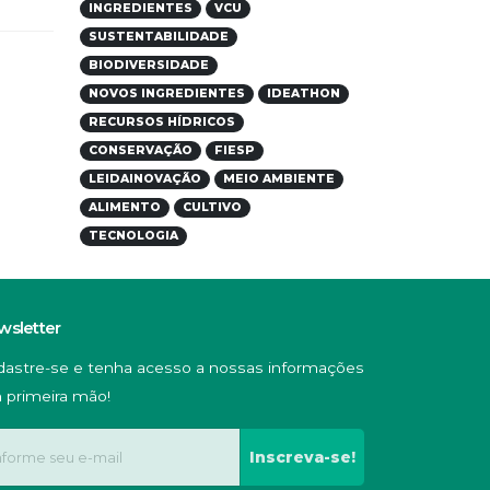
INGREDIENTES
VCU
SUSTENTABILIDADE
BIODIVERSIDADE
NOVOS INGREDIENTES
IDEATHON
RECURSOS HÍDRICOS
CONSERVAÇÃO
FIESP
LEIDAINOVAÇÃO
MEIO AMBIENTE
ALIMENTO
CULTIVO
TECNOLOGIA
wsletter
dastre-se e tenha acesso a nossas informações
 primeira mão!
Inscreva-se!