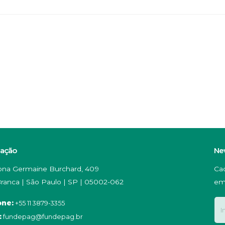
zação
Ne
na Germaine Burchard, 409
Ca
ranca | São Paulo | SP | 05002-062
em
one:
+55 11 3879-3355
:
fundepag@fundepag.br