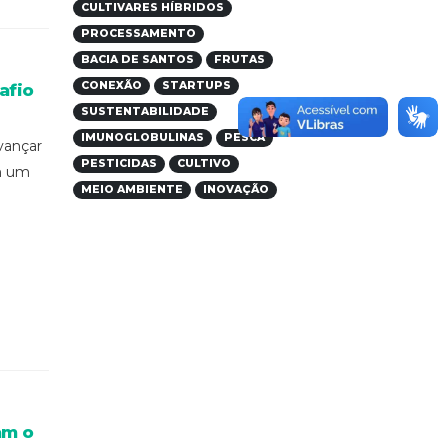
CULTIVARES HÍBRIDOS
PROCESSAMENTO
BACIA DE SANTOS
FRUTAS
CONEXÃO
STARTUPS
afio
SUSTENTABILIDADE
IMUNOGLOBULINAS
PESCA
vançar
PESTICIDAS
CULTIVO
m um
MEIO AMBIENTE
INOVAÇÃO
am o