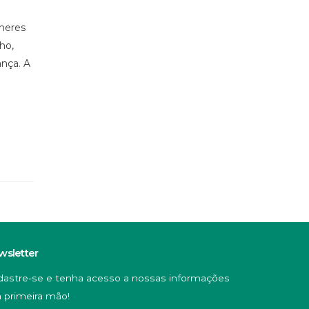
heres
ho,
ança. A
wsletter
dastre-se e tenha acesso a nossas informações
 primeira mão!