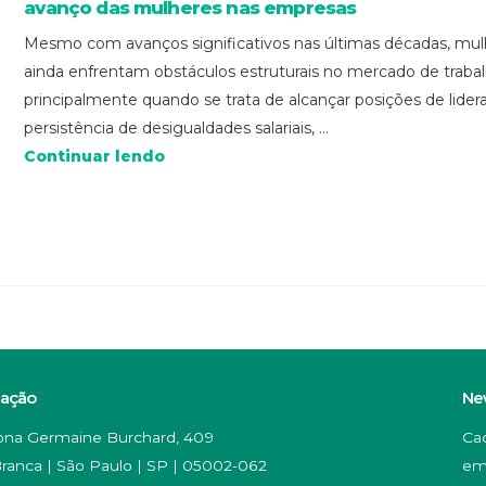
avanço das mulheres nas empresas
Mesmo com avanços significativos nas últimas décadas, mul
ainda enfrentam obstáculos estruturais no mercado de trabal
principalmente quando se trata de alcançar posições de lider
persistência de desigualdades salariais, ...
Continuar lendo
zação
Ne
na Germaine Burchard, 409
Ca
ranca | São Paulo | SP | 05002-062
em