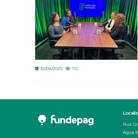
30/04/2025
722
Locali
Rua Do
Água B