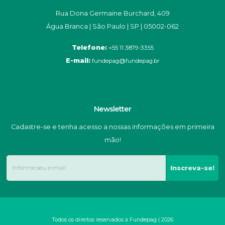
Rua Dona Germaine Burchard, 409
Água Branca | São Paulo | SP | 05002-062
Telefone:
+55 11 3879-3355
E-mail:
fundepag@fundepag.br
Newsletter
Cadastre-se e tenha acesso a nossas informações em primeira
mão!
Inscreva-se!
Todos os direitos reservados à Fundepag | 2026