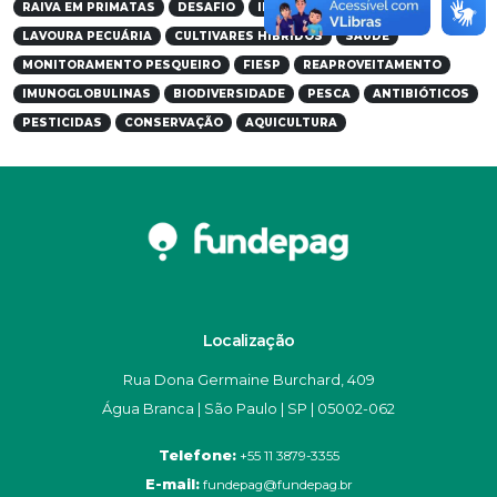
RAIVA EM PRIMATAS
DESAFIO
INOVAÇÃO
LAVOURA PECUÁRIA
CULTIVARES HÍBRIDOS
SAÚDE
MONITORAMENTO PESQUEIRO
FIESP
REAPROVEITAMENTO
IMUNOGLOBULINAS
BIODIVERSIDADE
PESCA
ANTIBIÓTICOS
PESTICIDAS
CONSERVAÇÃO
AQUICULTURA
Localização
Rua Dona Germaine Burchard, 409
Água Branca | São Paulo | SP | 05002-062
Telefone:
+55 11 3879-3355
E-mail:
fundepag@fundepag.br