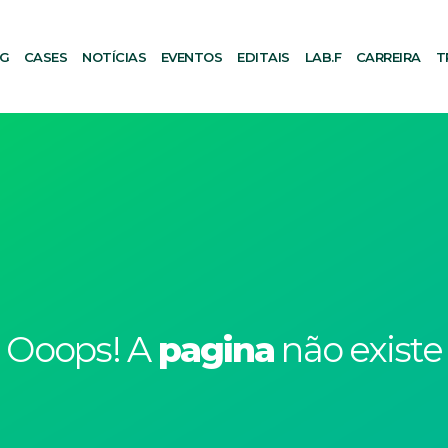
AG
CASES
NOTÍCIAS
EVENTOS
EDITAIS
LAB.F
CARREIRA
T
Ooops! A
pagina
não existe