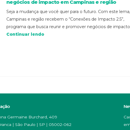
negócios de impacto em Campinas e região
Seja a mudança que você quer para o futuro. Com este lema
Campinas e região recebem o “Conexões de Impacto 2.5”,
programa que busca reunir e promover negócios de impacto .
Continuar lendo
zação
Ne
na Germaine Burchard, 409
Ca
ranca | São Paulo | SP | 05002-062
em