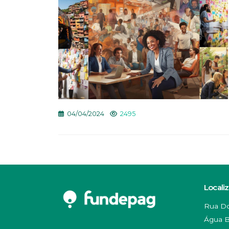
04/04/2024
2495
Locali
Rua Do
Água B