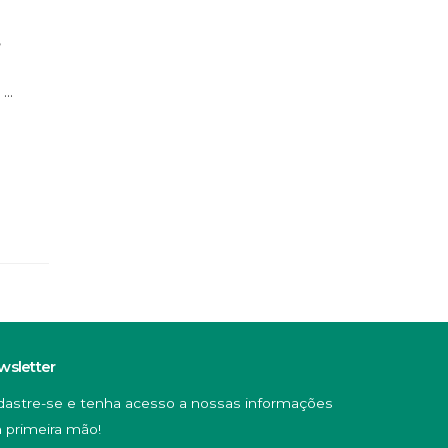
,
..
wsletter
dastre-se e tenha acesso a nossas informações
 primeira mão!