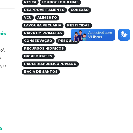
PESCA
IMUNOGLOBULINAS
REAPROVEITAMENTO
CONEXÃO
VCU
ALIMENTO
LAVOURA PECUÁRIA
PESTICIDAS
ais
RAIVA EM PRIMATAS
CONSERVAÇÃO
PESQUISA
RECURSOS HÍDRICOS
o’,
INGREDIENTES
o
PARCERIAPUBLICOPRIVADO
, o
BACIA DE SANTOS
a