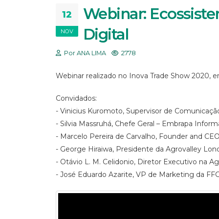
Webinar: Ecossiste
12
Digital
NOV
Por ANA LIMA
2778
Webinar realizado no Inova Trade Show 2020, e
Convidados:
- Vinicius Kuromoto, Supervisor de Comunicaçã
- Silvia Massruhá, Chefe Geral – Embrapa Infor
- Marcelo Pereira de Carvalho, Founder and CE
- George Hiraiwa, Presidente da Agrovalley Lon
- Otávio L. M. Celidonio, Diretor Executivo na A
- José Eduardo Azarite, VP de Marketing da FF