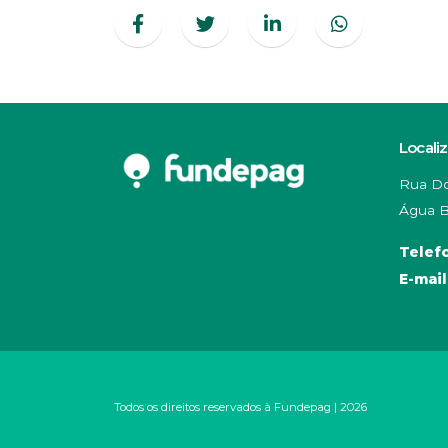
Locali
Rua Do
Água B
Telef
E-mail
Todos os direitos reservados à Fundepag | 2026