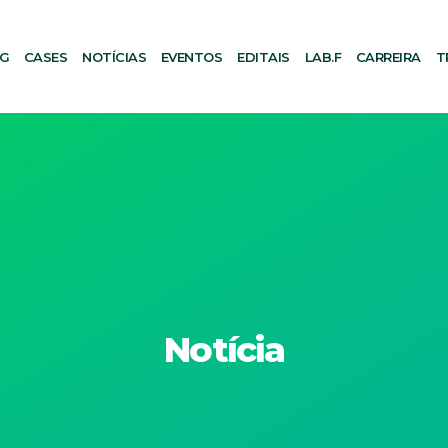
AG
CASES
NOTÍCIAS
EVENTOS
EDITAIS
LAB.F
CARREIRA
T
Notícia