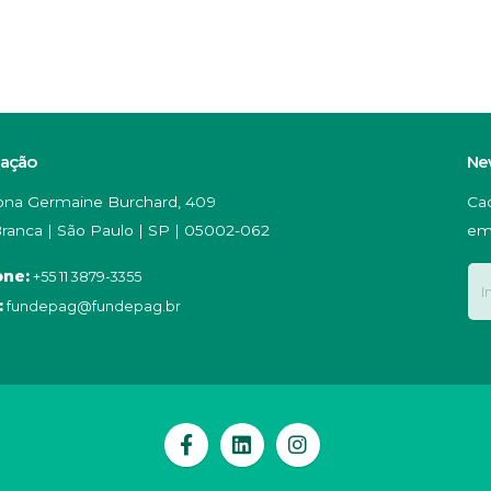
zação
Ne
na Germaine Burchard, 409
Ca
ranca | São Paulo | SP | 05002-062
em
one:
+55 11 3879-3355
:
fundepag@fundepag.br