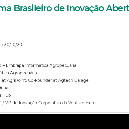
ma Brasileiro de Inovação Aber
m 30/10/20.
o – Embrapa Informática Agropecuária
mática Agropecuária
O at AgriPoint, Co-Founder at Agtech Garage
drina
griHub
Ci / VP de Inovação Corporativa da Venture Hub