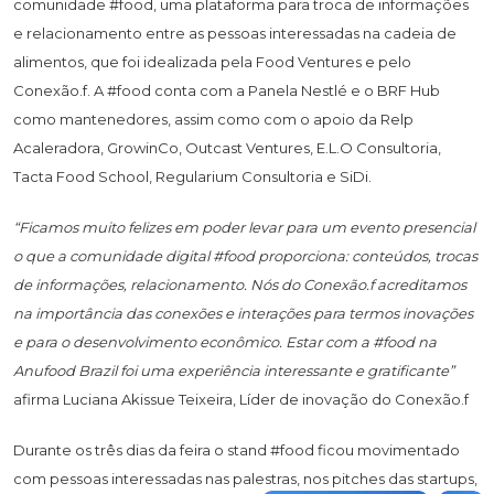
comunidade #food, uma plataforma para troca de informações
e relacionamento entre as pessoas interessadas na cadeia de
alimentos, que foi idealizada pela Food Ventures e pelo
Conexão.f. A #food conta com a Panela Nestlé e o BRF Hub
como mantenedores, assim como com o apoio da Relp
Acaleradora, GrowinCo, Outcast Ventures, E.L.O Consultoria,
Tacta Food School, Regularium Consultoria e SiDi.
“Ficamos muito felizes em poder levar para um evento presencial
o que a comunidade digital #food proporciona: conteúdos, trocas
de informações, relacionamento. Nós do Conexão.f acreditamos
na importância das conexões e interações para termos inovações
e para o desenvolvimento econômico. Estar com a #food na
Anufood Brazil foi uma experiência interessante e gratificante”
afirma Luciana Akissue Teixeira, Líder de inovação do Conexão.f
Durante os três dias da feira o stand #food ficou movimentado
com pessoas interessadas nas palestras, nos pitches das startups,