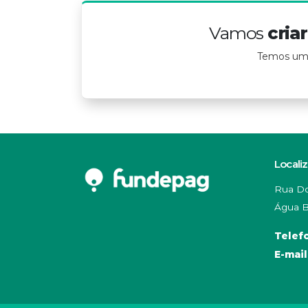
Vamos
cria
Temos um t
Locali
Rua Do
Água B
Telef
E-mail