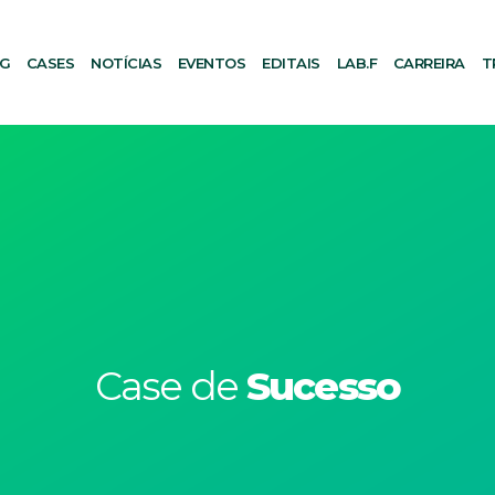
AG
CASES
NOTÍCIAS
EVENTOS
EDITAIS
LAB.F
CARREIRA
T
Case de
Sucesso