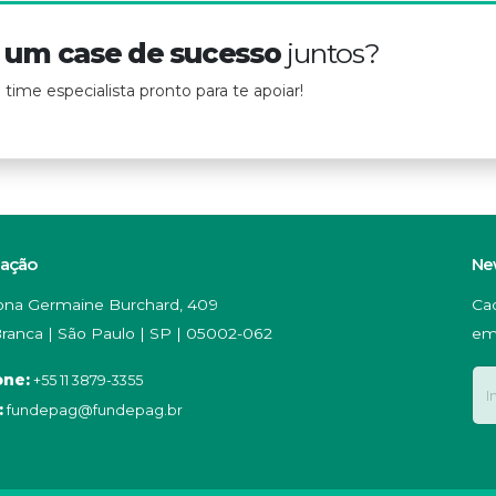
r um case de sucesso
juntos?
ime especialista pronto para te apoiar!
zação
Ne
na Germaine Burchard, 409
Ca
ranca | São Paulo | SP | 05002-062
em
one:
+55 11 3879-3355
:
fundepag@fundepag.br